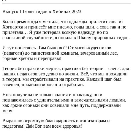
Выпуск Школы гидов в Хибинах 2023.
Было время когда я мечтала, что однажды прилетит сова из
Хогвартса и принесёт мне письмо, годы шли, а сова так и не
прилетала… Я уже потеряла всякую надежду, но по
счастливой случайности, я попала в Школу природных гидов.
И тут понеслось. Там было всё! От магов-кудесников
(педагоги) до таинственной комнаты, зачарованный лес,
горные хребты и переправы!
Теория без практики мертва, практика без теории – слепа, для
наших педагогов это девиз по жизни. Всё, что мы проходили
в теории, мы отрабатывали на практике. Каждый шаг был
взвешен, проанализирован и отработан.
Но я получила не только знания и практику, но и
познакомилась с удивительными и замечательными людьми,
как яркие огоньки они освещали мне путь, поддерживали
меня.
Выражаю огромную благодарность организаторам и
педагогам! Дай Бог вам всем здоровья!