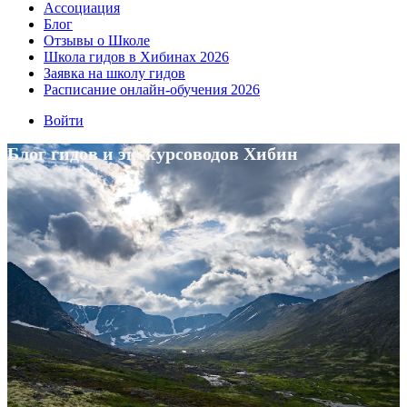
Ассоциация
Блог
Отзывы о Школе
Школа гидов в Хибинах 2026
Заявка на школу гидов
Расписание онлайн-обучения 2026
Войти
Блог гидов и экскурсоводов Хибин